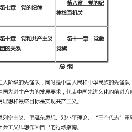
第八章 党的纪
第七章 党的纪律
律检查机关
第十章 党和共产主义
第十一章 党徽
团的关系
党旗
总
纲
工人阶级的先锋队，同时是中国人民和中华民族的先锋队
中国先进生产力的发展要求，代表中国先进文化的前进方
高理想和最终目标是实现共产主义。
思列宁主义、毛泽东思想、邓小平理论、
“三个代表”重
社会主义思想作为自己的行动指南。