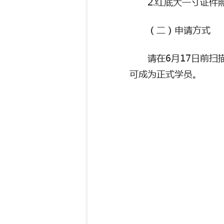
2.
红底大一寸证件
（二）申请方式
请在
6
月
17
日前扫
可成为正式学员。