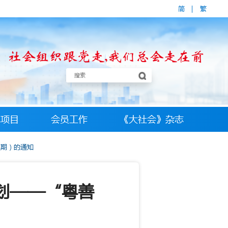
简
|
繁
牌项目
会员工作
《大社会》杂志
三期）的通知
计划——“粤善