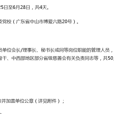
25
日至
6
月
28
日，共
4
天。
委党校（广东省中山市博爱六路
20
号）。
员单位会长
/
理事长、秘书长或同等岗位职能的管理人员
骨干、中西部地区部分省级慈善会有关负责同志等，共
50
表并加盖单位公章（详见附件）；