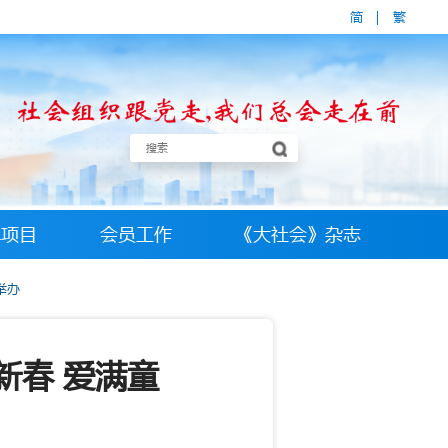
简
|
繁
牌项目
会员工作
《大社会》杂志
举办
新春 爱满童